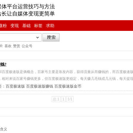
媒体平台运营技巧与方法
站长让自媒体变现更简单
涨粉
变现
基础
标签
求助
片
喜欢
赞赏
公众号
钱?
和百度极速版是俩概念，百家号主要是靠发内容，获得流量从而赚钱的，而百度极速
，相对来说百家号赚钱更多，但百度极速版更稳定，每天赚几毛钱或几元钱，每天提
签：
百度极速版
百度极速版赚钱
百度极速版金币
总:1
1
1/1
含义