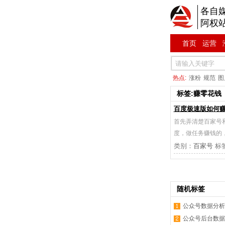
各自
阿权
首页
运营
热点:
涨粉
规范
图
标签:赚零花钱
百度极速版如何赚
首先弄清楚百家号
度，做任务赚钱的
类别：
百家号
标
随机标签
公众号数据分析
公众号后台数据