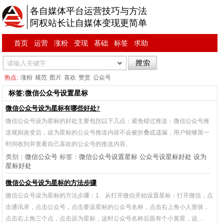
各自媒体平台运营技巧与方法
阿权站长让自媒体变现更简单
首页
运营
涨粉
变现
基础
标签
求助
热点:
涨粉
规范
图片
喜欢
赞赏
公众号
标签:微信公众号设置星标
微信公众号设为星标有哪些好处?
微信公众号设为星标的好处主要包括以下几点：避免错过推送：微信公众号推
送规则改变后，设为星标的公众号推送内容不会被折叠或遗漏，用户能够第一
时间收到并查看自己喜欢的公众号的推送内容。
类别：
微信公众号
标签：
微信公众号设置星标
公众号设星标好处
设为
星标好处
微信公众号设为星标的方法步骤
微信公众号设为星标的方法步骤：1、从打开微信开始设置星标：打开微信，点
击通讯录，点击公众号，点击要设星标的公众号名称，点击右上角小人形状，
点击右上角三个点，点击设为星标，这时公众号名称后面有个小黄星，设…