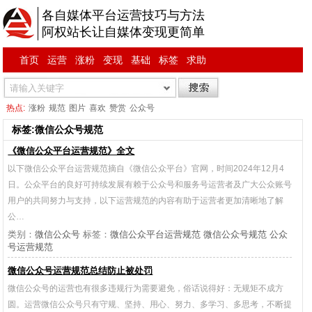
各自媒体平台运营技巧与方法
阿权站长让自媒体变现更简单
首页
运营
涨粉
变现
基础
标签
求助
热点:
涨粉
规范
图片
喜欢
赞赏
公众号
标签:微信公众号规范
《微信公众平台运营规范》全文
以下微信公众平台运营规范摘自《微信公众平台》官网，时间2024年12月4
日。公众平台的良好可持续发展有赖于公众号和服务号运营者及广大公众账号
用户的共同努力与支持，以下运营规范的内容有助于运营者更加清晰地了解
公…
类别：
微信公众号
标签：
微信公众平台运营规范
微信公众号规范
公众
号运营规范
微信公众号运营规范总结防止被处罚
微信公众号的运营也有很多违规行为需要避免，俗话说得好：无规矩不成方
圆。运营微信公众号只有守规、坚持、用心、努力、多学习、多思考，不断提