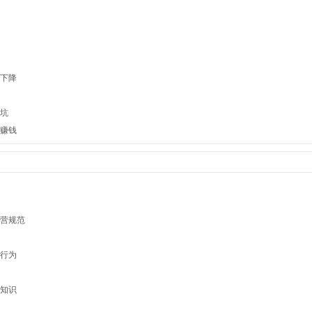
下降
坑
赚钱
营规范
行为
知识