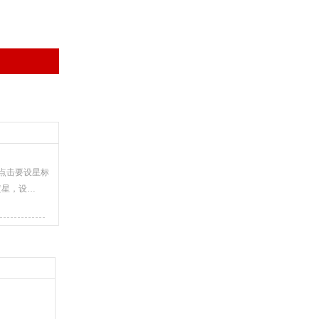
点击要设星标
黄星，设…