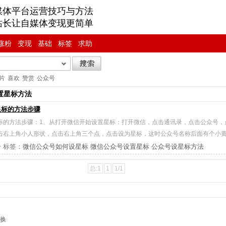
媒体平台运营技巧与方法
站长让自媒体变现更简单
涨粉
变现
基础
标签
求助
片
喜欢
赞赏
公众号
置星标方法
星标的方法步骤
标的方法步骤：1、从打开微信开始设置星标：打开微信，点击通讯录，点击公众号，
击右上角小人形状，点击右上角三个点，点击设为星标，这时公众号名称后面有个小
号
标签：
微信公众号如何设星标
微信公众号设置星标
公众号设星标方法
总:1
1
1/1
换