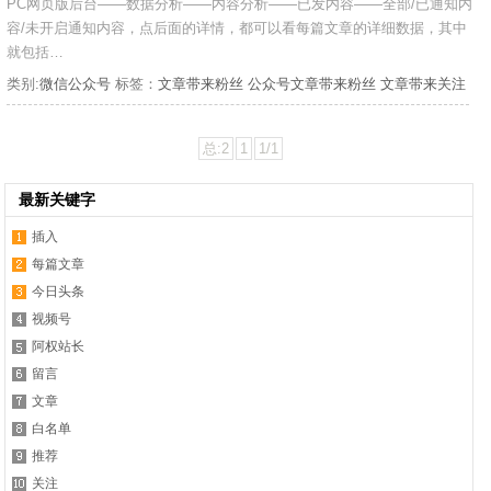
PC网页版后台——数据分析——内容分析——已发内容——全部/已通知内
容/未开启通知内容，点后面的详情，都可以看每篇文章的详细数据，其中
就包括…
类别:
微信公众号
标签：
文章带来粉丝
公众号文章带来粉丝
文章带来关注
总:2
1
1/1
最新关键字
插入
每篇文章
今日头条
视频号
阿权站长
留言
文章
白名单
推荐
关注