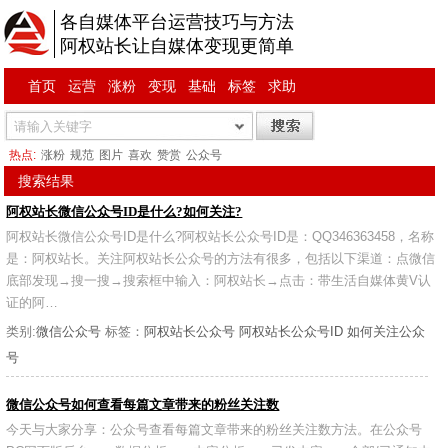
各自媒体平台运营技巧与方法
阿权站长让自媒体变现更简单
首页
运营
涨粉
变现
基础
标签
求助
热点:
涨粉
规范
图片
喜欢
赞赏
公众号
搜索结果
阿权站长微信公众号ID是什么?如何关注?
阿权站长微信公众号ID是什么?阿权站长公众号ID是：QQ346363458，名称
是：阿权站长。关注阿权站长公众号的方法有很多，包括以下渠道：点微信
底部发现→搜一搜→搜索框中输入：阿权站长→点击：带生活自媒体黄V认
证的阿…
类别:
微信公众号
标签：
阿权站长公众号
阿权站长公众号ID
如何关注公众
号
微信公众号如何查看每篇文章带来的粉丝关注数
今天与大家分享：公众号查看每篇文章带来的粉丝关注数方法。在公众号