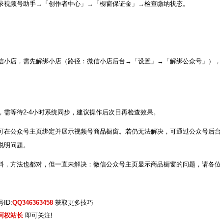
录视频号助手→「创作者中心」→「橱窗保证金」→检查缴纳状态。
信小店，需先解绑小店（路径：微信小店后台→「设置」→「解绑公众号」）
，需等待2-4小时系统同步，建议操作后次日再检查效果。
可在公众号主页绑定并展示视频号商品橱窗。若仍无法解决，可通过公众号后
说明问题。
料，方法也都对，但一直未解决：微信公众号主页显示商品橱窗的问题，请各
ID:
QQ346363458
获取更多技巧
阿权站长
即可关注!