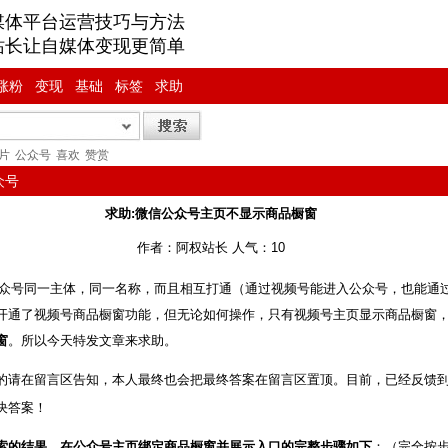
媒体平台运营技巧与方法
站长让自媒体变现更简单
涨粉
变现
基础
标签
求助
片
公众号
喜欢
赞赏
众号
求助:微信公众号主页不显示商品橱窗
作者：阿权站长 人气：10
号同一主体，同一名称，而且相互打通（通过视频号能进入公众号，也能通
开通了视频号商品橱窗功能，但无论如何操作，只有视频号主页显示商品橱窗
窗
。所以今天特发文章来求助。
的请在留言区告知，本人最终也会把最终答案在留言区置顶。目前，已经反馈
决答案！
搜索的结果，在公众号主页绑定商品橱窗并展示入口的完整步骤如下
：（完全按