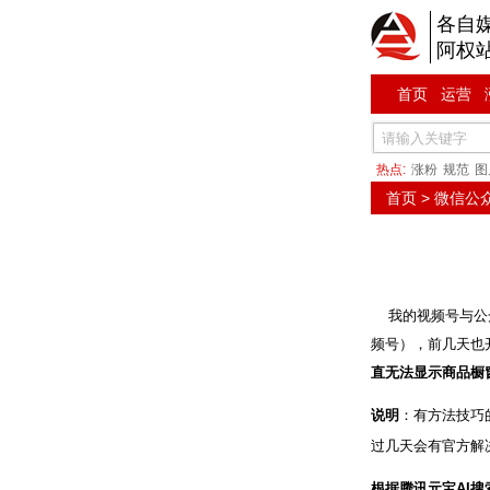
各自
阿权
首页
运营
热点:
涨粉
规范
图
首页
>
微信公
我的视频号与公众
频号），前几天也
直无法显示商品橱
说明
：有方法技巧
过几天会有官方解
根据腾讯元宝AI