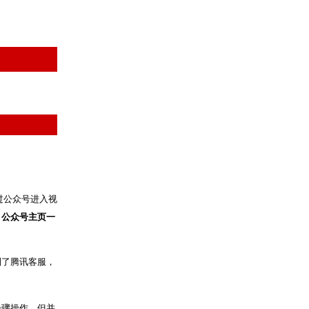
过公众号进入视
，
公众号主页一
到了腾讯客服，
步骤操作，但并